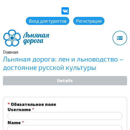
Вход для туристов
Регистрация
Главная
Льняная дорога: лен и льноводство –
достояние русской культуры
Details
*
Обязательное поле
Username
*
Name
*