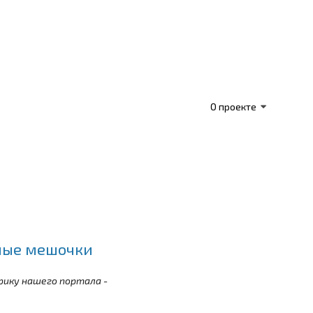
О проекте
ные мешочки
ику нашего портала -