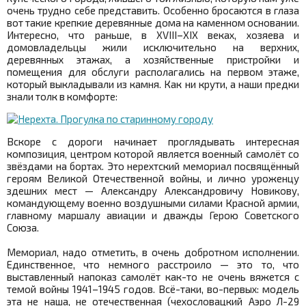
очень трудно себе представить. Особенно бросаются в глаза
вот такие крепкие деревянные дома на каменном основании.
Интересно, что раньше, в XVIII–XIX веках, хозяева и
домовладельцы жили исключительно на верхних,
деревянных этажах, а хозяйственные пристройки и
помещения для обслуги располагались на первом этаже,
который выкладывали из камня. Как ни крути, а наши предки
знали толк в комфорте:
Вскоре с дороги начинает проглядывать интересная
композиция, центром которой является военный самолёт со
звёздами на бортах. Это нерехтский мемориал посвящённый
героям Великой Отечественной войны, и лично уроженцу
здешних мест — Александру Александровичу Новикову,
командующему военно воздушными силами Красной армии,
главному маршалу авиации и дважды Герою Советского
Союза.
Мемориал, надо отметить, в очень добротном исполнении.
Единственное, что немного расстроило — это то, что
выставленный напоказ самолёт как-то не очень вяжется с
темой войны 1941–1945 годов. Всё-таки, во-первых: модель
эта не наша, не отечественная (чехословацкий Аэро Л-29