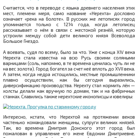
Считается, что в переводе с языка древнего населения этих
мест, племени меря, само название «Нерехта» дословно
означает «река на болоте». В русских же летописях город
упоминается только с 1214 года, когда летописец
рассказывает о нём в связи с жестокой резнёй, которую
устроили между собой дети великого князя Всеволода
Большое Гнездо.
А воевать, судя по всему, было за что. Уже с конца XIV века
Нерехта стала известна на всю Русь своими соляными
варницами (соль, напомню, в те времена ценилась чуть ли не
на вес золота). Город богател за счет неё вплоть до XVII века.
А затем, когда недра истощились, местные промышленники
плавно осуществили, как бы сегодня выразились,
диверсификацию производства. Нерехту стал кормить лён —
холсты делали как вручную по домам, так и на фабричных
станках. Славились также нерехтские иконописцы и ювелиры:
Интересно, кстати, что Нерехтой на протяжении веков
частенько командовали женщины, супруги великих князей.
Так, во времена Дмитрия Донского этот город был
пожалован в управление его жене Евдокии Дмитриевне.