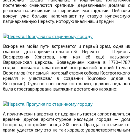
постепенно сменяются крепкими деревянными домами с
резными наличниками и широкими мансардами. Пейзажи
вокруг уже больше напоминают ту старую купеческую
патриархальную Нерехту, которую знали наши предки:
Вскоре на моём пути встречается и первый храм, одна из
главных достопримечательностей Нерехты — Церковь
Воскресения Христова, или как её ещё называют
Варваринская церковь. Возведением храма в 1770–1787
годах занимался талантливый костромской зодчий Степан
Воротилов (тот самый, который строил соборы Костромского
кремля и участвовал в создании Торговых рядов в
Костроме). Судя по внешнему состоянию, церковь недавно
была отреставрирована, выглядит достаточно нарядно:
А практически напротив от церкви пытается сопротивляться
времени другое архитектурное наследие города — дом
Говорова, постройки конца XIX века. Правда, в отличие от
храма удаётся ему это не так хорошо: удовлетворительным