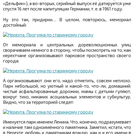
«Дельфин»), а во-вторых, серийный выпуск её датируется уже
спустя 16 лет после капитуляции Германии, т. е. в 1961 году.
Ну это так, придирки… В целом, повторюсь, мемориал
достойный:
От мемориала и центральных дореволюционных улиц
сворачиваем немного в сторону, чтобы посмотреть на то, как
нерехтчане организовывают парковое пространство своего
города:
А организовывают они его, надо отметить, совсем неплохо.
Парк небольшой, но уютный и какой-то, что-ли, домашний:
чистые асфальтированные дорожки, мамы с детьми гуляют,
вокруг тихо, никаких асоциальных элементов и субкультур.
Видно, что за территорией следят:
Именуется парк именем Ленина. Что, конечно, подразумевает
и наличие там одноимённого памятника. Заметил, кстати, что
в Нерехте любовь к памятникам вождю, как и к его имени в