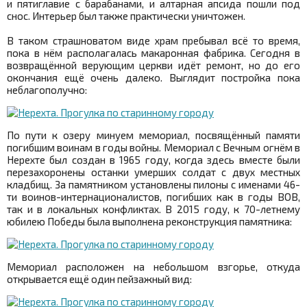
и пятиглавие с барабанами, и алтарная апсида пошли под
снос. Интерьер был также практически уничтожен.
В таком страшноватом виде храм пребывал всё то время,
пока в нём располагалась макаронная фабрика. Сегодня в
возвращённой верующим церкви идёт ремонт, но до его
окончания ещё очень далеко. Выглядит постройка пока
неблагополучно:
По пути к озеру минуем мемориал, посвящённый памяти
погибшим воинам в годы войны. Мемориал с Вечным огнём в
Нерехте был создан в 1965 году, когда здесь вместе были
перезахоронены останки умерших солдат с двух местных
кладбищ. За памятником установлены пилоны с именами 46-
ти воинов-интернационалистов, погибших как в годы ВОВ,
так и в локальных конфликтах. В 2015 году, к 70-летнему
юбилею Победы была выполнена реконструкция памятника:
Мемориал расположен на небольшом взгорье, откуда
открывается ещё один пейзажный вид: