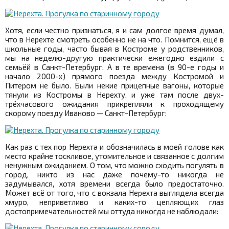
Хотя, если честно признаться, я и сам долгое время думал,
что в Нерехте смотреть особенно не на что. Помнится, ещё в
школьные годы, часто бывая в Костроме у родственников,
мы на неделю-другую практически ежегодно ездили с
семьёй в Санкт-Петербург. А в те времена (в 90-е годы и
начало 2000-х) прямого поезда между Костромой и
Питером не было. Были некие прицепные вагоны, которые
тянули из Костромы в Нерехту, и уже там после двух-
трёхчасового ожидания прикрепляли к проходящему
скорому поезду Иваново — Санкт-Петербург:
Как раз с тех пор Нерехта и обозначилась в моей голове как
место крайне тоскливое, утомительное и связанное с долгим
ненужным ожиданием. О том, что можно сходить погулять в
город, никто из нас даже почему-то никогда не
задумывался, хотя времени всегда было предостаточно.
Может всё от того, что с вокзала Нерехта выглядела всегда
хмуро, неприветливо и каких-то цепляющих глаз
достопримечательностей мы оттуда никогда не наблюдали: