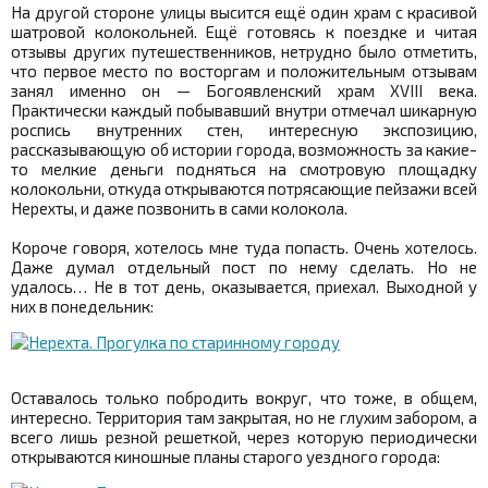
На другой стороне улицы высится ещё один храм с красивой
шатровой колокольней. Ещё готовясь к поездке и читая
отзывы других путешественников, нетрудно было отметить,
что первое место по восторгам и положительным отзывам
занял именно он — Богоявленский храм XVIII века.
Практически каждый побывавший внутри отмечал шикарную
роспись внутренних стен, интересную экспозицию,
рассказывающую об истории города, возможность за какие-
то мелкие деньги подняться на смотровую площадку
колокольни, откуда открываются потрясающие пейзажи всей
Нерехты, и даже позвонить в сами колокола.
Короче говоря, хотелось мне туда попасть. Очень хотелось.
Даже думал отдельный пост по нему сделать. Но не
удалось… Не в тот день, оказывается, приехал. Выходной у
них в понедельник:
Оставалось только побродить вокруг, что тоже, в общем,
интересно. Территория там закрытая, но не глухим забором, а
всего лишь резной решеткой, через которую периодически
открываются киношные планы старого уездного города: