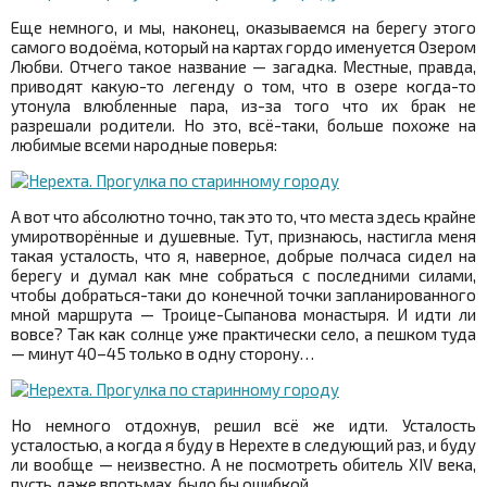
Еще немного, и мы, наконец, оказываемся на берегу этого
самого водоёма, который на картах гордо именуется Озером
Любви. Отчего такое название — загадка. Местные, правда,
приводят какую-то легенду о том, что в озере когда-то
утонула влюбленные пара, из-за того что их брак не
разрешали родители. Но это, всё-таки, больше похоже на
любимые всеми народные поверья:
А вот что абсолютно точно, так это то, что места здесь крайне
умиротворённые и душевные. Тут, признаюсь, настигла меня
такая усталость, что я, наверное, добрые полчаса сидел на
берегу и думал как мне собраться с последними силами,
чтобы добраться-таки до конечной точки запланированного
мной маршрута — Троице-Сыпанова монастыря. И идти ли
вовсе? Так как солнце уже практически село, а пешком туда
— минут 40–45 только в одну сторону…
Но немного отдохнув, решил всё же идти. Усталость
усталостью, а когда я буду в Нерехте в следующий раз, и буду
ли вообще — неизвестно. А не посмотреть обитель XIV века,
пусть даже впотьмах, было бы ошибкой.