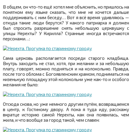
В общем, он что-то ещё хотел мне объяснить, но пришлось на
понятном ему языке сказать, что мне не хочется дальше
поддерживать с ним беседу… Вот я всё время удивляюсь —
откуда такие люди берутся? У какого патриарха я должен
был спросить разрешение снять небольшую церквушку с
улицы Нерехты? У Кирилла? Странные иногда встречаются
персонажи…:
Сама церковь располагается посреди старого кладбища.
Внутрь заходить не стал, хотя, при желании и за небольшую
плату, говорят, можно подняться и на колокольню. Правда,
после того облома с Богоявленским храмом, подниматься на
низенькую площадку этой колокольни уже как-то и особого
желания не было:
Отсюда снова, но уже немного другим путём, возвращаемся
в центр, к Гостиному двору. А пока я туда иду, расскажу
вкратце историю самой Нерехты, как она появилась, чем
жила, и что вообще за город такой, чем славен: