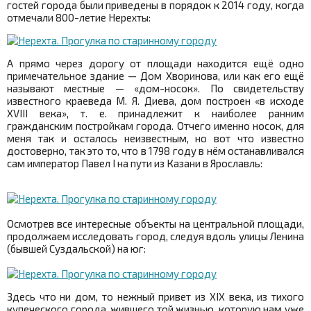
гостей города были приведены в порядок к 2014 году, когда
отмечали 800-летие Нерехты:
А прямо через дорогу от площади находится ещё одно
примечательное здание — Дом Хворинова, или как его ещё
называют местные — «дом-носок». По свидетельству
известного краеведа М. Я. Диева, дом построен «в исходе
XVIII века», т. е. принадлежит к наиболее ранним
гражданским постройкам города. Отчего именно носок, для
меня так и осталось неизвестным, но вот что известно
достоверно, так это то, что в 1798 году в нём останавливался
сам император Павел I на пути из Казани в Ярославль:
Осмотрев все интересные объекты на центральной площади,
продолжаем исследовать город, следуя вдоль улицы Ленина
(бывшей Суздальской) на юг:
Здесь что ни дом, то нежный привет из XIX века, из тихого
купеческого города, жившего той жизнью, которую нам уже