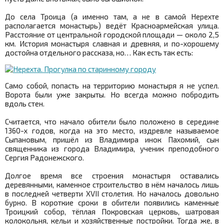
До села Троица (а именно там, а не в самой Нерехте
располагается монастырь) ведёт Красноармейская улица.
Расстояние от центральной городской площади — около 2,5
км. История монастыря славная и древняя, и по-хорошему
достойна отдельного рассказа, но… Как есть так есть:
Само собой, попасть на территорию монастыря я не успел.
Ворота были уже закрыты. Но всегда можно побродить
вдоль стен.
Считается, что начало обители было положено в середине
1360-х годов, когда на это место, издревле называемое
Сыпановым, пришёл из Владимира инок Пахомий, сын
священника из города Владимира, ученик преподобного
Сергия Радонежского.
Долгое время все строения монастыря оставались
деревянными, каменное строительство в нём началось лишь
в последней четверти XVII столетия. Но началось довольно
бурно. В короткие сроки в обители появились каменные
Троицкий собор, тёплая Покровская церковь, шатровая
колокольня, кельи и хозяйственные постройки. Тогда же, в