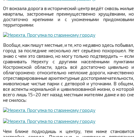
От вокзала дорога в исторический центр ведёт сквозь жилые
кварталы, застроенные преимущественно хрущёвками, но
достаточно крепкими и с ухоженными придомовыми
территориями:
Вообще, как пишут местные, и те, кто недавно здесь побывал,
город за последние несколько лет серьёзно похорошел. Не
знаю с чем это связано, но могу только подтвердить — если
сравнивать Нерехту с другими населёнными пунктами
Костромской области, здесь всё достаточно цивильно и
облагорожено: относительно неплохие дороги, качественно
отреставрированные архитектурные достопримечательности,
живописные чистые парки с детворой и уточками. В общем,
все аспекты нормальной и цивилизованной жизни, о которой
всего лишь 15–20 лет назад местным жителям даже и во сне
не снилось:
Чем ближе подходишь к центру, тем ниже становится
застройка города. Панельные и кирпичные пятиэтажки