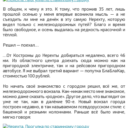
В общем, к чему я это. К тому, что прожив 35 лет, лишь
прошлой осенью у меня впервые возникла мысль — а не
съездить ли мне на денёк в эту самую Нерехту, которую
видел только с железнодорожных путей? Благо и время
было свободное, и осень выдалась на редкость красочной и
тёплой.
Решил — поехал…
…От Костромы до Нерехты добираться недалеко, всего 46
км. Из областного центра доехать сюда можно как на
пригородной электричке, так и на рейсовом пригородном
автобусе. Я же выбрал третий вариант — попутка БлаБлаКар,
стоимостью 100 рублей.
Но начать своё знакомство с городом решил, всё же, от
железнодорожного вокзала. Как-никак место мне знакомое,
можно даже сказать «родное». Другое дело, что выглядит он
уже не так, как в далёкие 90-е. Новый вокзал города
построен недавно, в так называемом псевдорусском стиле: с
башенкой и резными колоннами. Раньше всё было иначе,
мягко говоря: