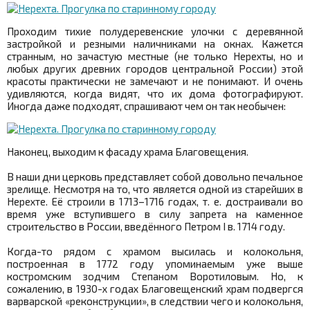
Проходим тихие полудеревенские улочки с деревянной
застройкой и резными наличниками на окнах. Кажется
странным, но зачастую местные (не только Нерехты, но и
любых других древних городов центральной России) этой
красоты практически не замечают и не понимают. И очень
удивляются, когда видят, что их дома фотографируют.
Иногда даже подходят, спрашивают чем он так необычен:
Наконец, выходим к фасаду храма Благовещения.
В наши дни церковь представляет собой довольно печальное
зрелище. Несмотря на то, что является одной из старейших в
Нерехте. Её строили в 1713–1716 годах, т. е. достраивали во
время уже вступившего в силу запрета на каменное
строительство в России, введённого Петром I в. 1714 году.
Когда-то рядом с храмом высилась и колокольня,
построенная в 1772 году упоминаемым уже выше
костромским зодчим Степаном Воротиловым. Но, к
сожалению, в 1930-х годах Благовещенский храм подвергся
варварской «реконструкции», в следствии чего и колокольня,