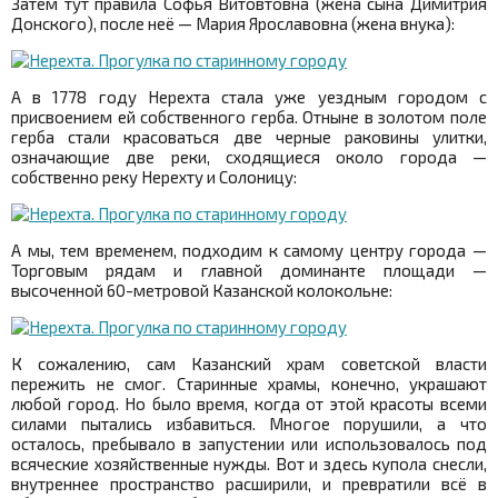
Затем тут правила Софья Витовтовна (жена сына Димитрия
Донского), после неё — Мария Ярославовна (жена внука):
А в 1778 году Нерехта стала уже уездным городом с
присвоением ей собственного герба. Отныне в золотом поле
герба стали красоваться две черные раковины улитки,
означающие две реки, сходящиеся около города —
собственно реку Нерехту и Солоницу:
А мы, тем временем, подходим к самому центру города —
Торговым рядам и главной доминанте площади —
высоченной 60-метровой Казанской колокольне:
К сожалению, сам Казанский храм советской власти
пережить не смог. Старинные храмы, конечно, украшают
любой город. Но было время, когда от этой красоты всеми
силами пытались избавиться. Многое порушили, а что
осталось, пребывало в запустении или использовалось под
всяческие хозяйственные нужды. Вот и здесь купола снесли,
внутреннее пространство расширили, и превратили всё в