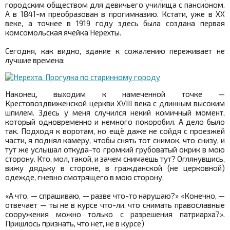
городским обществом для девичьего училища с пансионом.
А в 1841-м преобразован в прогимназию. Кстати, уже в XX
веке, а точнее в 1919 году здесь была создана первая
комсомольская ячейка Нерехты.
Сегодня, как видно, здание к сожалению переживает не
лучшие времена:
Наконец, выходим к намеченной точке —
Крестовоздвиженской церкви XVIII века с длинным высоким
шпилем. Здесь у меня случился некий комичный момент,
который одновременно и немного покоробил. А дело было
так. Подходя к воротам, но ещё даже не сойдя с проезжей
части, я поднял камеру, чтобы снять тот снимок, что снизу, и
тут же услышал откуда-то громкий грубоватый окрик в мою
сторону. Кто, мол, такой, и зачем снимаешь тут? Оглянувшись,
вижу дядьку в стороне, в гражданской (не церковной)
одежде, гневно смотрящего в мою сторону.
«А что, — спрашиваю, — разве что-то нарушаю?» «Конечно, —
отвечает — ты не в курсе что-ли, что снимать православные
сооружения можно только с разрешения патриарха?».
Пришлось признать, что нет, не в курсе)