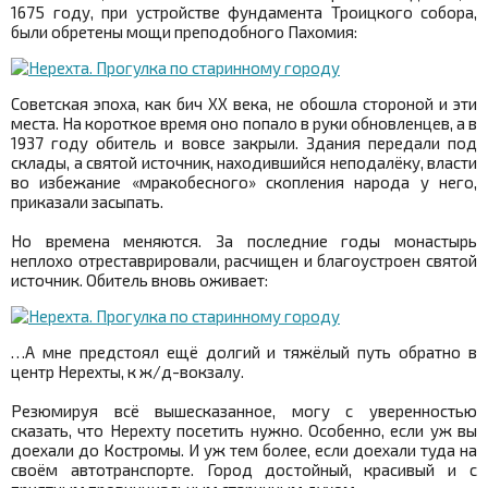
1675 году, при устройстве фундамента Троицкого собора,
были обретены мощи преподобного Пахомия:
Советская эпоха, как бич XX века, не обошла стороной и эти
места. На короткое время оно попало в руки обновленцев, а в
1937 году обитель и вовсе закрыли. Здания передали под
склады, а святой источник, находившийся неподалёку, власти
во избежание «мракобесного» скопления народа у него,
приказали засыпать.
Но времена меняются. За последние годы монастырь
неплохо отреставрировали, расчищен и благоустроен святой
источник. Обитель вновь оживает:
…А мне предстоял ещё долгий и тяжёлый путь обратно в
центр Нерехты, к ж/д-вокзалу.
Резюмируя всё вышесказанное, могу с уверенностью
сказать, что Нерехту посетить нужно. Особенно, если уж вы
доехали до Костромы. И уж тем более, если доехали туда на
своём автотранспорте. Город достойный, красивый и с