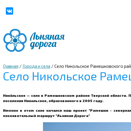
Главная
/
Города и села
/
Село Никольское Рамешковского ра
Село Никольское Раме
Нико́льское — село в Рамешковском районе Тверской области.
поселения Никольское, образованного в 2005 году.
Именно в этом селе начался наш проект "Рамешки - северная
познавательный маршрут "Льняная Дорога"