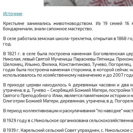
Источник
Крестьяне занимались животноводством. Из 19 семей 16 
бондарничали, знали сапожное мастерство.
В селе работала земская школа-трехлетка, открытая в 1868 году
год.
В 1821 г. в селе была построена каменная Богоявленская це
Николая, левый Святой Мученицы Параскевы Пятницы. Прихожан
Шеломец, Ильино, Филиха, Константиново, Тучево, Погорелец, С
годах была построена каменная сторожка, в которой сейчас на
использовалось по хозяйственному назначению и до 2007 год
В приходе церкви находилось 4 деревянных часовни и два мо
утрачена; в д. Тучево – Скорбящей Божией Матери, постройки 1
Святого Преподобного Илии, является памятником истории и кул
Олиготрии Божией Матери, деревянная, утрачена; в д. Погорел
В период коллективизации и раскулачивания "по наводке" мас
В 1929 году в с.Никольское организована сельскохозяйственна
В 1939 г. Карельский сельский Совет упразднен, с. Никольское