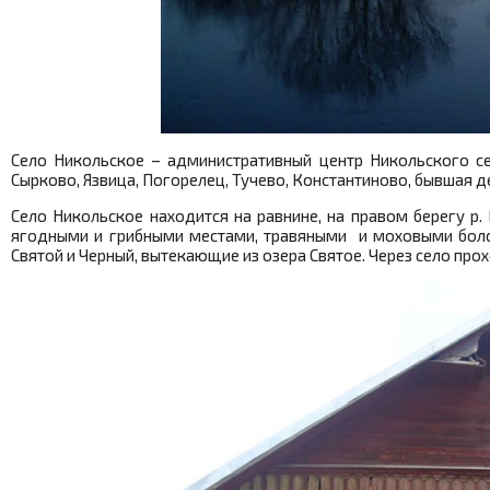
Село Никольское – административный центр Никольского се
Сырково, Язвица, Погорелец, Тучево, Константиново, бывшая дер
Село Никольское находится на равнине, на правом берегу р.
ягодными и грибными местами, травяными и моховыми болот
Святой и Черный, вытекающие из озера Святое. Через село прох