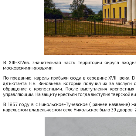
В XIII-XIVвв. значительная часть территории округа вход
московскими князьями.
По преданию, карелы прибыли сюда в середине XVII века. В
адъютанта Н.В. Зиновьева, который получил их за заслуги
обращение с крепостными. После выступления крепостных
управляющим. На защиту крестьян тогда выступил тверской в
В 1857 году в с.Никольское-Тучевское ( раннее название) ж
карельском владельческом селе Никольское было 39 дворов, 2