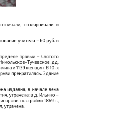
тничали, столярничали и
лование учителя – 60 руб. в
 пределе правый – Святого
 Никольское-Тучевское, дд.
чина и 1139 женщин. В 10-х
еркви прекратилась. Здание
на издавна, в начале века
ия, утрачена; в д. Ильино –
горове, постройки 1869 г.,
, утрачена.