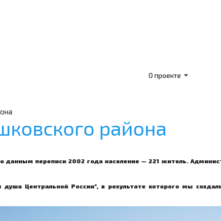
О проекте
йона
шковского района
 По данным переписи 2002 года население — 221 житель. Админи
 душа Центральной России", в результате которого мы создали