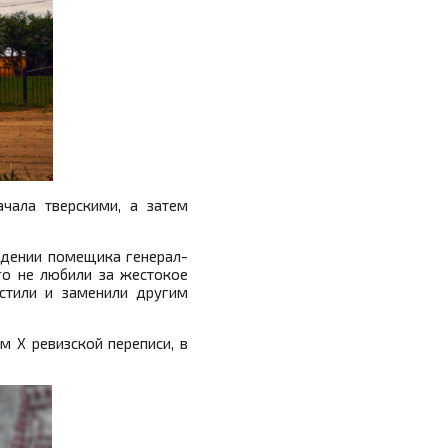
ачала тверскими, а затем
ладении помещика генерал-
го не любили за жестокое
стили и заменили другим
м X ревизской переписи, в