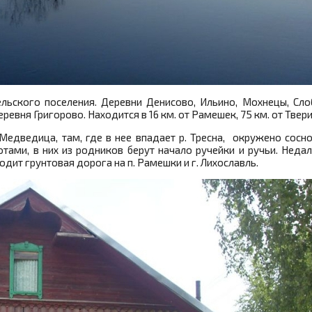
льского поселения. Деревни Денисово, Ильино, Мохнецы, Сло
евня Григорово. Находится в 16 км. от Рамешек, 75 км. от Твери
 Медведица, там, где в нее впадает р. Тресна, окружено сос
ами, в них из родников берут начало ручейки и ручьи. Недал
одит грунтовая дорога на п. Рамешки и г. Лихославль.