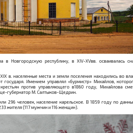
ила в Новгородскую республику, в XIV-XVвв. осваивалась сн
 XIX в. населенные места и земли поселения находились во в
 от государя. Имением управлял «бурмистр» Михайлов, которо
 крестьян против управляющего в1860 году, Михайлова сме
ице-губернатор М. Салтыков-Щедрин.
или 296 человек, население карельское. В 1859 году по данны
33 жителя (117 мужчин и 116 женщин).