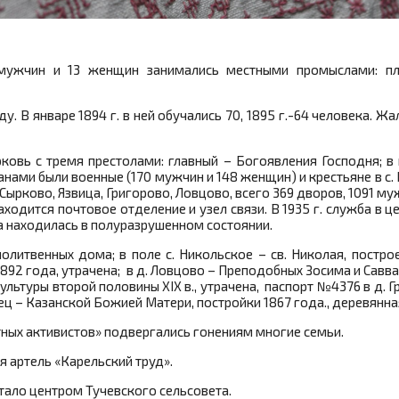
мужчин и 13 женщин занимались местными промыслами: пло
. В январе 1894 г. в ней обучались 70, 1895 г.-64 человека. Жа
рковь с тремя престолами: главный – Богоявления Господня; в
ами были военные (170 мужчин и 148 женщин) и крестьяне в с.
ырково, Язвица, Григорово, Ловцово, всего 369 дворов, 1091 муж
ходится почтовое отделение и узел связи. В 1935 г. служба в ц
а находилась в полуразрушенном состоянии.
литвенных дома; в поле с. Никольское – св. Николая, построе
892 года, утрачена; в д. Ловцово – Преподобных Зосима и Савват
ьтуры второй половины XIX в., утрачена, паспорт №4376 в д. Гри
ец – Казанской Божией Матери, постройки 1867 года., деревянная
тных активистов» подвергались гонениям многие семьи.
я артель «Карельский труд».
 стало центром Тучевского сельсовета.