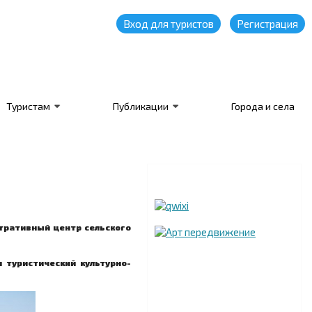
Вход для туристов
Регистрация
Туристам
Публикации
Города и села
стративный центр сельского
 туристический культурно-