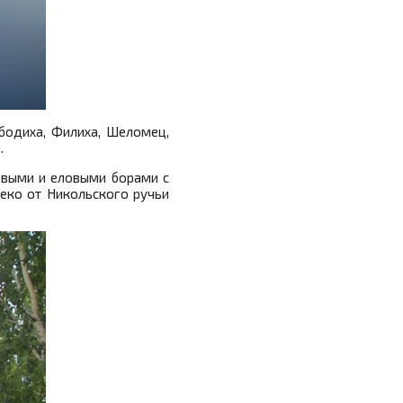
бодиха, Филиха, Шеломец,
.
новыми и еловыми борами с
еко от Никольского ручьи