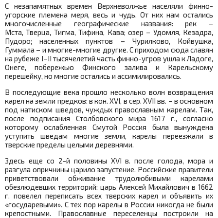
С незапамятных времен Верхневолжье населяли финно-
угорские племена меря, весь и чудь. От них нам остались
многочисленные географические названия: рек –
Мста, Тверца, Тигма, Тифина, Кава; озер – Удомля, Кезадра,
Пудоро; населенных пунктов – Чурилково, Койвушка,
Гуммала – и многие-многие другие. С приходом сюда славян
на рубеже I–II тысячелетий часть финно-угров ушла к Ладоге,
Онеге, побережью Финского залива и Карельскому
перешейку, но многие остались и ассимилировались.
В последующие века прошло несколько волн возвращения
карел на земли предков: в кон. XVI, в сер. XVII вв. – в основном
под натиском шведов, чуждых православным карелам. Так,
после подписания Столбовского мира 1617 г., согласно
которому ослабленная Смутой Россия была вынуждена
уступить шведам многие земли, карелы переезжали в
тверские пределы целыми деревнями.
Здесь еще со 2-й половины XVI в. после голода, мора и
разгула опричнины царило запустение. Российские правители
приветствовали обживание трудолюбивыми карелами
обезлюдевших территорий: царь Алексей Михайлович в 1662
г. повелел переписать всех тверских карел и объявить их
«государевыми». С тех пор карелы в России никогда не были
крепостными. Православные переселенцы построили на