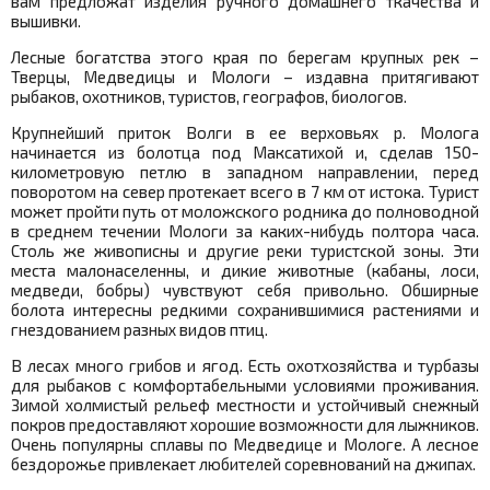
вам предложат изделия ручного домашнего ткачества и
вышивки.
Лесные богатства этого края по берегам крупных рек –
Тверцы, Медведицы и Мологи – издавна притягивают
рыбаков, охотников, туристов, географов, биологов.
Крупнейший приток Волги в ее верховьях р. Молога
начинается из болотца под Максатихой и, сделав 150-
километровую петлю в западном направлении, перед
поворотом на север протекает всего в 7 км от истока. Турист
может пройти путь от моложского родника до полноводной
в среднем течении Мологи за каких-нибудь полтора часа.
Столь же живописны и другие реки туристской зоны. Эти
места малонаселенны, и дикие животные (кабаны, лоси,
медведи, бобры) чувствуют себя привольно. Обширные
болота интересны редкими сохранившимися растениями и
гнездованием разных видов птиц.
В лесах много грибов и ягод. Есть охотхозяйства и турбазы
для рыбаков с комфортабельными условиями проживания.
Зимой холмистый рельеф местности и устойчивый снежный
покров предоставляют хорошие возможности для лыжников.
Очень популярны сплавы по Медведице и Мологе. А лесное
бездорожье привлекает любителей соревнований на джипах.