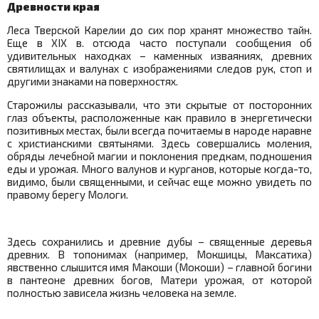
Древности края
Леса Тверской Карелии до сих пор хранят множество тайн.
Еще в XIX в. отсюда часто поступали сообщения об
удивительных находках – каменных изваяниях, древних
святилищах и валунах с изображениями следов рук, стоп и
другими знаками на поверхностях.
Старожилы рассказывали, что эти скрытые от посторонних
глаз объекты, расположенные как правило в энергетически
позитивных местах, были всегда почитаемы в народе наравне
с христианскими святынями. Здесь совершались моления,
обряды лечебной магии и поклонения предкам, подношения
еды и урожая. Много валунов и курганов, которые когда-то,
видимо, были священными, и сейчас еще можно увидеть по
правому берегу Мологи.
Здесь сохранились и древние дубы – священные деревья
древних. В топонимах (например, Мокшицы, Максатиха)
явственно слышится имя Макоши (Мокоши) – главной богини
в пантеоне древних богов, Матери урожая, от которой
полностью зависела жизнь человека на земле.