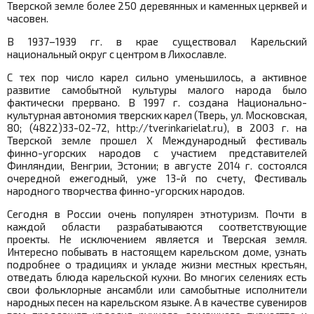
Тверской земле более 250 деревянных и каменных церквей и
часовен.
В 1937–1939 гг. в крае существовал Карельский
национальный округ с центром в Лихославле.
С тех пор число карел сильно уменьшилось, а активное
развитие самобытной культуры малого народа было
фактически прервано. В 1997 г. создана Национально-
культурная автономия тверских карел (Тверь, ул. Московская,
80; (4822)33-02-72, http://tverinkarielat.ru), в 2003 г. на
Тверской земле прошел X Международный фестиваль
финно-угорских народов с участием представителей
Финляндии, Венгрии, Эстонии; в августе 2014 г. состоялся
очередной ежегодный, уже 13-й по счету, Фестиваль
народного творчества финно-угорских народов.
Сегодня в России очень популярен этнотуризм. Почти в
каждой области разрабатываются соответствующие
проекты. Не исключением является и Тверская земля.
Интересно побывать в настоящем карельском доме, узнать
подробнее о традициях и укладе жизни местных крестьян,
отведать блюда карельской кухни. Во многих селениях есть
свои фольклорные ансамбли или самобытные исполнители
народных песен на карельском языке. А в качестве сувениров