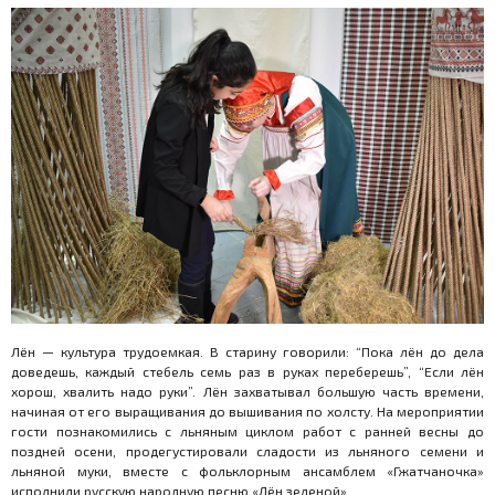
Лён — культура трудоемкая. В старину говорили: “Пока лён до дела
доведешь, каждый стебель семь раз в руках переберешь”, “Если лён
хорош, хвалить надо руки”. Лён захватывал большую часть времени,
начиная от его выращивания до вышивания по холсту. На мероприятии
гости познакомились с льняным циклом работ с ранней весны до
поздней осени, продегустировали сладости из льняного семени и
льняной муки, вместе с фольклорным ансамблем «Гжатчаночка»
исполнили русскую народную песню «Лён зеленой».