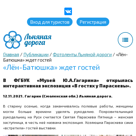
Вход для туристов
Регистрация
Главная
/
Публикации
/
Фотоленты Льняной дороги
/
«Лён-
Батюшка» ждет гостей
«Лён-Батюшка» ждет гостей
В ФГБУК «Музей Ю.А.Гагарина» открылась
интерактивная экспозиция «В гостях у Параскевы».
12.11.2021. Гагарин (Смоленская обл.) Льняная дорога.
В старину осенью, когда заканчивались полевые работы, женщины
могли больше времени уделять рукоделию. Покровительницей
рукодельниц на Руси считается Святая Параскева Пятница – женская
заступница, в честь неё названа экспозиция. Хозяюшка Параскева сама
«встретила» гостей выставки.