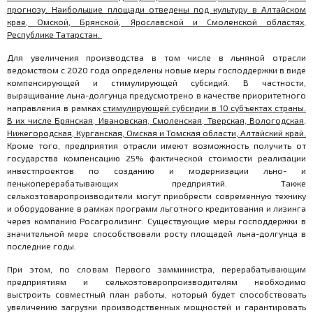
прогнозу. Наибольшие площади отведены под культуру в Алтайском
крае, Омской, Брянской, Ярославской и Смоленской областях,
Республике Татарстан.
Для увеличения производства в том числе в льняной отрасли
ведомством с 2020 года определены новые меры господдержки в виде
компенсирующей и стимулирующей субсидий. В частности,
выращивание льна-долгунца предусмотрено в качестве приоритетного
направления в рамках
стимулирующей субсидии в 10 субъектах страны.
В их числе Брянская, Ивановская, Смоленская, Тверская, Вологодская,
Нижегородская, Курганская, Омская и Томская области, Алтайский край.
Кроме того, предприятия отрасли имеют возможность получить от
государства компенсацию 25% фактической стоимости реализации
инвестпроектов по созданию и модернизации льно- и
пенькоперерабатывающих предприятий. Также
сельхозтоваропроизводители могут приобрести современную технику
и оборудование в рамках программ льготного кредитования и лизинга
через компанию Росагролизинг. Существующие меры господдержки в
значительной мере способствовали росту площадей льна-долгунца в
последние годы.
При этом, по словам Первого замминистра, перерабатывающим
предприятиям и сельхозтоваропроизводителям необходимо
выстроить совместный план работы, который будет способствовать
увеличению загрузки производственных мощностей и гарантировать