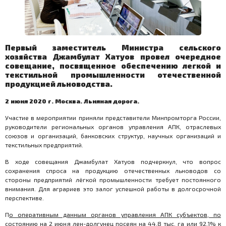
Первый заместитель Министра сельского
хозяйства Джамбулат Хатуов провел очередное
совещание, посвященное обеспечению легкой и
текстильной промышленности отечественной
продукцией льноводства.
2 июня 2020 г. Москва. Льняная дорога.
Участие в мероприятии приняли представители Минпромторга России,
руководители региональных органов управления АПК, отраслевых
союзов и организаций, банковских структур, научных организаций и
текстильных предприятий.
В ходе совещания Джамбулат Хатуов подчеркнул, что вопрос
сохранения спроса на продукцию отечественных льноводов со
стороны предприятий лёгкой промышленности требует постоянного
внимания. Для аграриев это залог успешной работы в долгосрочной
перспективе.
П
о оперативным данным органов управления АПК субъектов, по
состоянию на 2 июня лен-долгунец посеян на 44,8 тыс. га или 92,1% к