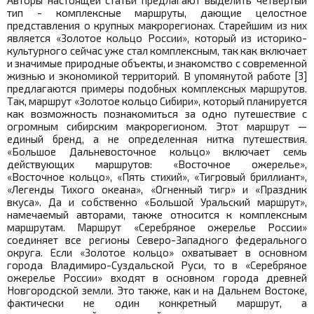
Авторы настоящей статьи предлагают выделить четвертый
тип - комплексные маршруты, дающие целостное
представления о крупных макрорегионах. Старейшим из них
является «Золотое кольцо России», который из историко-
культурного сейчас уже стал комплексным, так как включает
и значимые природные объекты, и знакомство с современной
жизнью и экономикой территорий. В упомянутой работе [3]
предлагаются примеры подобных комплексных маршрутов.
Так, маршрут «Золотое кольцо Сибири», который планируется
как возможность познакомиться за одно путешествие с
огромным сибирским макрорегионом. Этот маршрут —
единый бренд, а не определенная нитка путешествия.
«Большое Дальневосточное кольцо» включает семь
действующих маршрутов: «Восточное ожерелье»,
«Восточное кольцо», «Пять стихий», «Тигровый бриллиант»,
«Легенды Тихого океана», «Огненный тигр» и «Праздник
вкуса». Да и собственно «Большой Уральский маршрут»,
намечаемый авторами, также относится к комплексным
маршрутам. Маршрут «Серебряное ожерелье России»
соединяет все регионы Северо-Западного федерального
округа. Если «Золотое кольцо» охватывает в основном
города Владимиро-Суздальской Руси, то в «Серебряное
ожерелье России» входят в основном города древней
Новгородской земли. Это также, как и на Дальнем Востоке,
фактически не один конкретный маршрут, а