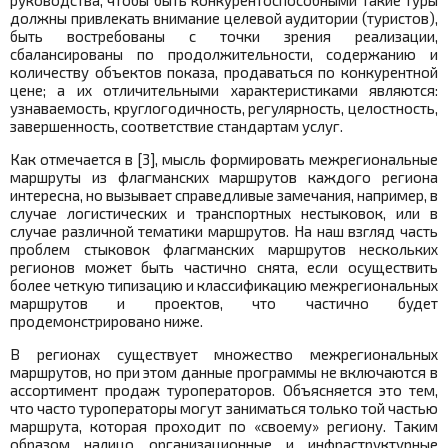
руководства, чтобы быть конкурентоспособными такие туры
должны привлекать внимание целевой аудитории (туристов),
быть востребованы с точки зрения реализации,
сбалансированы по продолжительности, содержанию и
количеству объектов показа, продаваться по конкурентной
цене; а их отличительными характеристиками являются:
узнаваемость, круглогодичность, регулярность, целостность,
завершенность, соответствие стандартам услуг.
Как отмечается в [3], мысль формировать межрегиональные
маршруты из флагманских маршрутов каждого региона
интересна, но вызывает справедливые замечания, например, в
случае логистических и транспортных нестыковок, или в
случае различной тематики маршрутов. На наш взгляд часть
проблем стыковок флагманских маршрутов нескольких
регионов может быть частично снята, если осуществить
более четкую типизацию и классификацию межрегиональных
маршрутов и проектов, что частично будет
продемонстрировано ниже.
В регионах существует множество межрегиональных
маршрутов, но при этом данные программы не включаются в
ассортимент продаж туроператоров. Объясняется это тем,
что часто туроператоры могут заниматься только той частью
маршрута, которая проходит по «своему» региону. Таким
образом налицо организационные и инфраструктурные