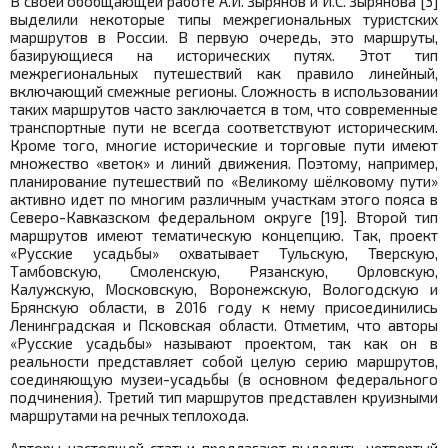
В своей обобщающей работе А.И. Зырянов и И.С. Зырянова [3]
выделили некоторые типы межрегиональных туристских
маршрутов в России. В первую очередь, это маршруты,
базирующиеся на исторических путях. Этот тип
межрегиональных путешествий как правило линейный,
включающий смежные регионы. Сложность в использовании
таких маршрутов часто заключается в том, что современные
транспортные пути не всегда соответствуют историческим.
Кроме того, многие исторические и торговые пути имеют
множество «веток» и линий движения. Поэтому, например,
планирование путешествий по «Великому шёлковому пути»
активно идет по многим различным участкам этого пояса в
Северо-Кавказском федеральном округе [19]. Второй тип
маршрутов имеют тематическую концепцию. Так, проект
«Русские усадьбы» охватывает Тульскую, Тверскую,
Тамбовскую, Смоленскую, Рязанскую, Орловскую,
Калужскую, Московскую, Воронежскую, Вологодскую и
Брянскую области, в 2016 году к нему присоединились
Ленинградская и Псковская области. Отметим, что авторы
«Русские усадьбы» называют проектом, так как он в
реальности представляет собой целую серию маршрутов,
соединяющую музеи-усадьбы (в основном федерального
подчинения). Третий тип маршрутов представлен круизными
маршрутами на речных теплохода.