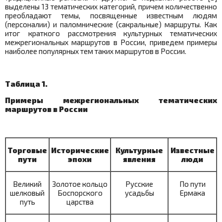
выделены 13 тематических категорий, причем количественно
преобладают темы, посвященные известным людям
(персоналии) и паломнические (сакральные) маршруты. Как
итог краткого рассмотрения культурных тематических
межрегиональных маршрутов в России, приведем примеры
наиболее популярных тем таких маршрутов в России.
Таблица 1.
Примеры межрегиональных тематических
маршрутов в России
Торговые
Исторические
Культурные
Известные
пути
эпохи
явления
люди
Великий
Золотое кольцо
Русские
По пути
шелковый
Боспорского
усадьбы
Ермака
путь
царства