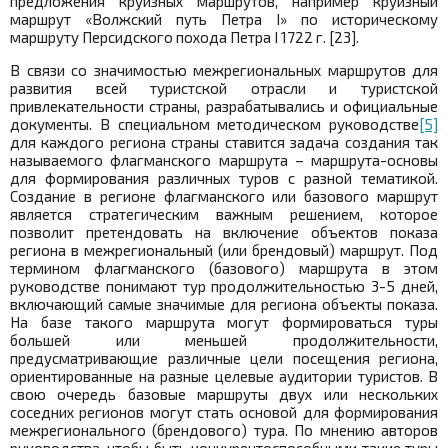
предложения круизных маршрутов, например круизный
маршрут «Волжский путь Петра I» по историческому
маршруту Персидского похода Петра I 1722 г. [23].
В связи со значимостью межрегиональных маршрутов для
развития всей туристской отрасли и туристской
привлекательности страны, разрабатывались и официальные
документы. В специальном методическом руководстве
[5]
для каждого региона страны ставится задача создания так
называемого флагманского маршрута – маршрута-основы
для формирования различных туров с разной тематикой.
Создание в регионе флагманского или базового маршрут
является стратегическим важным решением, которое
позволит претендовать на включение объектов показа
региона в межрегиональный (или брендовый) маршрут. Под
термином флагманского (базового) маршрута в этом
руководстве понимают тур продолжительностью 3-5 дней,
включающий самые значимые для региона объекты показа.
На базе такого маршрута могут формироваться туры
большей или меньшей продолжительности,
предусматривающие различные цели посещения региона,
ориентированные на разные целевые аудитории туристов. В
свою очередь базовые маршруты двух или нескольких
соседних регионов могут стать основой для формирования
межрегионального (брендового) тура. По мнению авторов