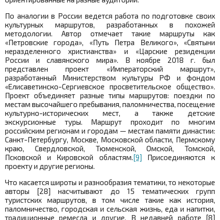
По аналогии в России ведется работа по подготовке своих
культурных маршрутов, разработанных в похожей
методологии. Автор отмечает такие маршруты как
«Петровские города», «Путь Петра Великого», «Святыни
неразделенного христианства» и «Царские резиденции
России и славянского мира». В ноябре 2018 г. был
представлен проект «Императорский маршрут»,
разработанный Министерством культуры РФ и фондом
«Елисаветинско-Сергиевское просветительское общество».
Проект объединяет разные типы маршрутов: поездки по
местам высочайшего пребывания, паломничества, посещение
культурно-исторических мест, а также детские
экскурсионные туры. Маршрут проходит по многим
российским регионам и городам — местам памяти династии:
Санкт-Петербургу, Москве, Московской области, Пермскому
краю, Свердловской, Тюменской, Омской, Томской,
Псковской и Кировской областям.
[9]
Присоединяются к
проекту и другие регионы.
Что касается широты и разнообразия тематики, то некоторые
авторы [28] насчитывают до 15 тематических групп
туристских маршрутов, в том числе такие как история,
паломничество, городская и сельская жизнь, еда и напитки,
традиционные ремесла и другие. В недавней работе [8]