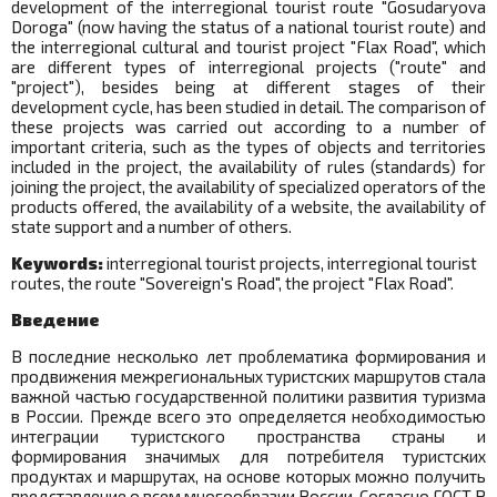
development of the interregional tourist route "Gosudaryova
Doroga" (now having the status of a national tourist route) and
the interregional cultural and tourist project "Flax Road", which
are different types of interregional projects ("route" and
"project"), besides being at different stages of their
development cycle, has been studied in detail. The comparison of
these projects was carried out according to a number of
important criteria, such as the types of objects and territories
included in the project, the availability of rules (standards) for
joining the project, the availability of specialized operators of the
products offered, the availability of a website, the availability of
state support and a number of others.
Keywords:
interregional tourist projects, interregional tourist
routes, the route "Sovereign's Road", the project "Flax Road".
Введение
В последние несколько лет проблематика формирования и
продвижения межрегиональных туристских маршрутов стала
важной частью государственной политики развития туризма
в России. Прежде всего это определяется необходимостью
интеграции туристского пространства страны и
формирования значимых для потребителя туристских
продуктах и маршрутах, на основе которых можно получить
представление о всем многообразии России. Согласно ГОСТ Р