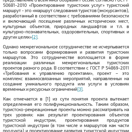
50681-2010 «Проектирование туристских услуг» туристский
маршрут - это «маршрут следования туристов (экскурсантов),
разработанный в соответствии с требованиями безопасности
и включающий посещение различных исторических мест,
культурных объектов, природных ландшафтов и т.п. в
культурно-познавательных, оздоровительных, спортивных и
других целях»
[2]
.
Однако межрегиональное сотрудничестве не исчерпывается
только вопросами формирования и развития туристских
маршрутов. Это сотрудничестве воплощается в форме
реализации различных межрегиональных туристских
проектов разного рода. В соответствии с ГОСТ Р 54869-2011
«Требования к управлению проектами», проект – это
комплекс взаимосвязанных мероприятий, направленных на
создание уникального продукта или услуги в условиях
временных и ресурсных ограничений
[3]
.
Как отмечается в [1] из сути понятия проекта вытекает
определенная его полифункциональность. Таким образом,
туристско-рекреационные проекты можно рассматривать на
трех уровнях: как результат проектирования объектов
туристской индустрии, проектирования продуктов
туристской индустрии (в том числе и маршрутов как части
продукта) и проектирование развития туристской индустрии