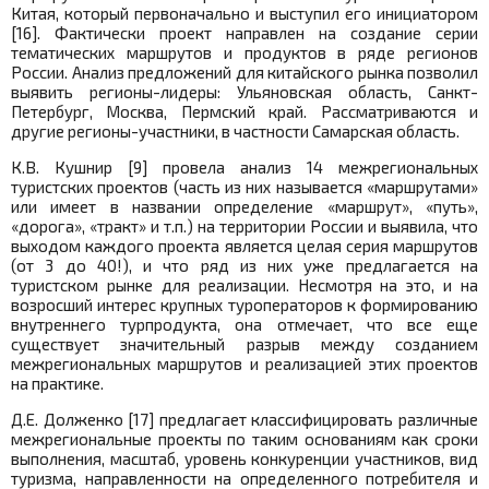
Китая, который первоначально и выступил его инициатором
[16]. Фактически проект направлен на создание серии
тематических маршрутов и продуктов в ряде регионов
России. Анализ предложений для китайского рынка позволил
выявить регионы-лидеры: Ульяновская область, Санкт-
Петербург, Москва, Пермский край. Рассматриваются и
другие регионы-участники, в частности Самарская область.
К.В. Кушнир [9] провела анализ 14 межрегиональных
туристских проектов (часть из них называется «маршрутами»
или имеет в названии определение «маршрут», «путь»,
«дорога», «тракт» и т.п.) на территории России и выявила, что
выходом каждого проекта является целая серия маршрутов
(от 3 до 40!), и что ряд из них уже предлагается на
туристском рынке для реализации. Несмотря на это, и на
возросший интерес крупных туроператоров к формированию
внутреннего турпродукта, она отмечает, что все еще
существует значительный разрыв между созданием
межрегиональных маршрутов и реализацией этих проектов
на практике.
Д.Е. Долженко [17] предлагает классифицировать различные
межрегиональные проекты по таким основаниям как сроки
выполнения, масштаб, уровень конкуренции участников, вид
туризма, направленности на определенного потребителя и