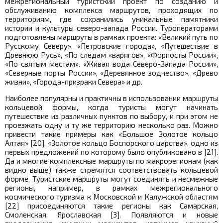
межрегиональный туристский проект по созданию и
обслуживанию комплекса маршрутов, проходящих по
территориям, где сохранились уникальные памятники
истории и культуры северо-запада России. Туроператорами
подготовлены маршруты в рамках проекта: «Великий путь по
Русскому Северу», «Петровские города», «Путешествие в
Древнюю Русь», «По следам «варягов», «Форпосты России»,
«По святым местам». «Живая вода Северо-Запада России»,
«Северные порты России», «Деревянное зодчество», «Древо
жизни», «Города-призраки Севера» и др.
Наиболее популярны и практичны в использовании маршруты
кольцевой формы, когда туристы могут начинать
путешествие из различных пунктов по выбору, и при этом не
проезжать одну и ту же территорию несколько раз. Можно
привести такие примеры как «Большое Золотое кольцо
Алтая» [20], «Золотое кольцо Боспорского царства», одно из
первых предложений по которому было опубликовано в [21].
Да и многие комплексные маршруты по макрорегионам (как
видно выше) также стремятся соответствовать кольцевой
форме. Туристские маршруты могут соединять и несмежные
регионы, например, в рамках межрегионального
космического туризма к Московской и Калужской областям
[22] присоединяются такие регионы как Самарская,
Смоленская, Ярославская [3]. Появляются и новые