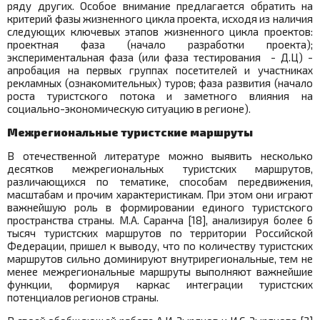
ряду других. Особое внимание предлагается обратить на
критерий фазы жизненного цикла проекта, исходя из наличия
следующих ключевых этапов жизненного цикла проектов:
проектная фаза (начало разработки проекта);
экспериментальная фаза (или фаза тестирования - Д.Ц) -
апробация на первых группах посетителей и участниках
рекламных (ознакомительных) туров; фаза развития (начало
роста туристского потока и заметного влияния на
социально-экономическую ситуацию в регионе).
Межрегиональные туристские маршруты
В отечественной литературе можно выявить несколько
десятков межрегиональных туристских маршрутов,
различающихся по тематике, способам передвижения,
масштабам и прочим характеристикам. При этом они играют
важнейшую роль в формировании единого туристского
пространства страны. М.А. Саранча [18], анализируя более 6
тысяч туристских маршрутов по территории Российской
Федерации, пришел к выводу, что по количеству туристских
маршрутов сильно доминируют внутрирегиональные, тем не
менее межрегиональные маршруты выполняют важнейшие
функции, формируя каркас интеграции туристских
потенциалов регионов страны.