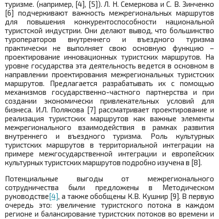
туризме. (например, [4], [5]). Л. Н. Семеркова и С. В. Зинченко
[6] подчеркивают важность межрегиональных маршрутов
для повышения конкурентоспособности национальной
туристской индустрии. Они делают вывод, что большинство
туроператоров внутреннего и въездного туризма
практически не выполняет свою основную функцию –
проектирование инновационных туристских маршрутов. На
уровне государства эта деятельность ведется в основном в
направлении проектирования межрегиональных туристских
маршрутов. Предлагается разрабатывать их с помощью
механизмов государственно-частного партнерства и при
создании экономически привлекательных условий для
бизнеса. И.Л. Полякова [7] рассматривает проектирование и
реализация туристских маршрутов как важные элементы
межрегионального взаимодействия в рамках развития
внутреннего и въездного туризма. Роль культурных
туристских маршрутов в территориальной интеграции на
примере межгосударственной интеграции и европейских
культурных туристских маршрутов подробно изучена в [8].
Потенциальные выгоды от межрегионального
сотрудничества были предложены в Методическом
руководстве
[4]
, а также обобщены К.В. Кушнир [9]. В первую
очередь это: увеличение туристского потока в каждом
регионе и балансирование туристских потоков во времени и