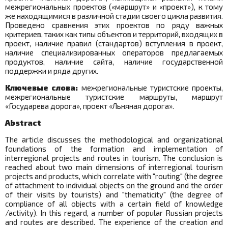
межрегиональных проектов («маршрут» и «проект»), к тому
же находящимися в различной стадии своего цикла развития.
Проведено сравнения этих проектов по ряду важных
критериев, таких как типы объектов и территорий, входящих в
проект, наличие правил (стандартов) вступления в проект,
наличие специализированных операторов предлагаемых
продуктов, наличие сайта, наличие государственной
поддержки и ряда других.
Ключевые слова:
межрегиональные туристские проекты,
межрегиональные туристские маршруты, маршрут
«Государева дорога», проект «Льняная дорога».
Abstract
The article discusses the methodological and organizational
foundations of the formation and implementation of
interregional projects and routes in tourism. The conclusion is
reached about two main dimensions of interregional tourism
projects and products, which correlate with "routing" (the degree
of attachment to individual objects on the ground and the order
of their visits by tourists) and "thematicity" (the degree of
compliance of all objects with a certain field of knowledge
/activity). In this regard, a number of popular Russian projects
and routes are described. The experience of the creation and