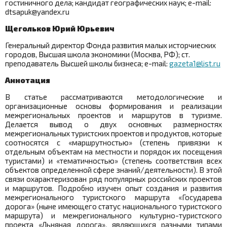
гостиничного дела; кандидат географических наук;
e
-
mail
:
dtsapuk
@
yandex
.
ru
Щегольков Юрий Юрьевич
Генеральный директор Фонда развития малых исторчиеских
городов, Высшая школа экономики (Москва, РФ); ст.
преподаватель Высшей школы бизнеса;
e
-
mail
:
gazeta1@list.ru
Аннотация
В статье рассматриваются методологические и
организационные основы формирования и реализации
межрегиональных проектов и маршрутов в туризме.
Делается вывод о двух основных размерностях
межрегиональных туристских проектов и продуктов, которые
соотносятся с «маршрутностью» (степень привязки к
отдельным объектам на местности и порядок их посещения
туристами) и «тематичностью» (степень соответствия всех
объектов определенной сфере знаний/деятельности). В этой
связи охарактеризован ряд популярных российских проектов
и маршрутов. Подробно изучен опыт создания и развития
межрегионального туристского маршрута «Государева
дорога» (ныне имеющего статус национального туристского
маршрута) и межрегионального культурно-туристского
проекта «Льняная дорога», являющихся разными типами