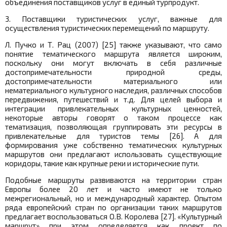
объединения поставщиков услуг в единый турпродукт.
3. Поставщики туристических услуг, важные для
осуществления туристических перемещений по маршруту.
Л. Пучко и Т. Рац (2007) [25] также указывают, что само
понятие тематического маршрута является широким,
поскольку они могут включать в себя различные
достопримечательности природной среды,
достопримечательности материального или
нематериального культурного наследия, различных способов
передвижения, путешествий и т.д. Для целей выбора и
интеграции привлекательных культурных ценностей,
некоторые авторы говорят о таком процессе как
тематизация, позволяющая группировать эти ресурсы в
привлекательные для туристов темы [26]. А для
формирования уже собственно тематических культурных
маршрутов они предлагают использовать существующие
коридоры, такие как крупные реки и исторические пути.
Подобные маршруты развиваются на территории стран
Европы более 20 лет и часто имеют не только
межрегиональный, но и международный характер. Опытом
ряда европейский стран по организации таких маршрутов
предлагает воспользоваться О.В. Королева [27]. «Культурный
маршрут» при этом определяется как проект по