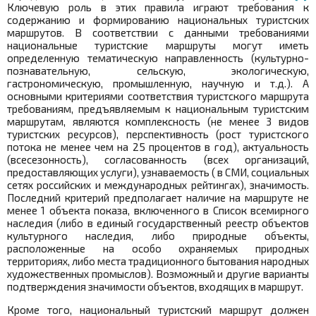
Ключевую роль в этих правила играют требования к
содержанию и формированию национальных туристских
маршрутов. В соответствии с данными требованиями
национальные туристские маршруты могут иметь
определенную тематическую направленность (культурно-
познавательную, сельскую, экологическую,
гастрономическую, промышленную, научную и т.д.). А
основными критериями соответствия туристского маршрута
требованиям, предъявляемым к национальным туристским
маршрутам, являются комплексность (не менее 3 видов
туристских ресурсов), перспективность (рост туристского
потока не менее чем на 25 процентов в год), актуальность
(всесезонность), согласованность (всех организаций,
предоставляющих услуги), узнаваемость ( в СМИ, социальных
сетях российских и международных рейтингах), значимость.
Последний критерий предполагает наличие на маршруте не
менее 1 объекта показа, включенного в Список всемирного
наследия (либо в единый государственный реестр объектов
культурного наследия, либо природные объекты,
расположенные на особо охраняемых природных
территориях, либо места традиционного бытования народных
художественных промыслов). Возможный и другие варианты
подтверждения значимости объектов, входящих в маршрут.
Кроме того, национальный туристский маршрут должен